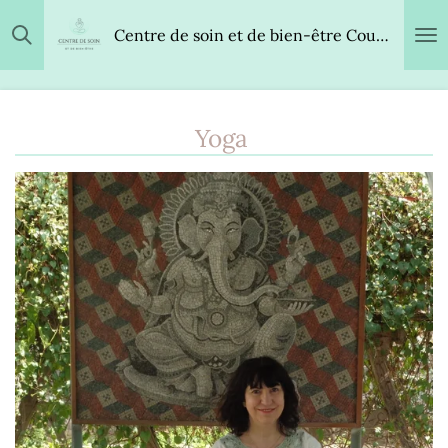
Passer
Centre de soin et de bien-être Coursannais
au
contenu
principal
Yoga